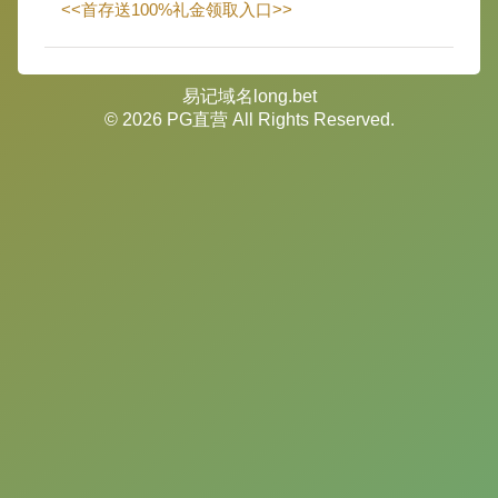
<<首存送100%礼金领取入口>>
易记域名long.bet
© 2026 PG直营 All Rights Reserved.