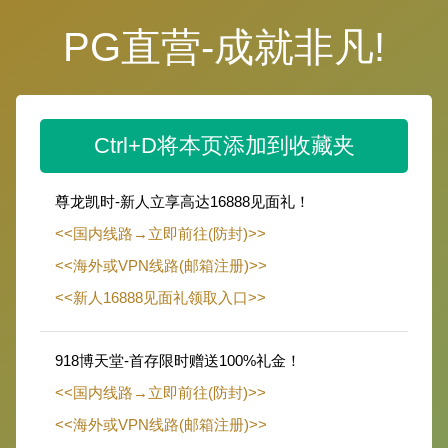
PG直营-成就非凡!
Ctrl+D将本页添加到收藏夹
尊龙凯时-新人立享高达16888见面礼！
<<国内线路→立即前往(防封)>>
<<海外或VPN线路(邮箱注册)>>
<<新人16888见面礼领取入口>>
918博天堂-首存限时赠送100%礼金！
<<国内线路→立即前往(防封)>>
<<海外或VPN线路(邮箱注册)>>